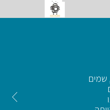
 שמים
יתה