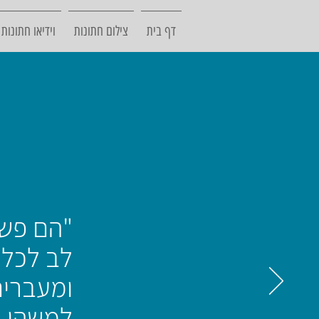
דף בית
צילום חתונות
וידיאו חתונות
"הם פשו
לב לכל פ
ומעברים
למשהו א