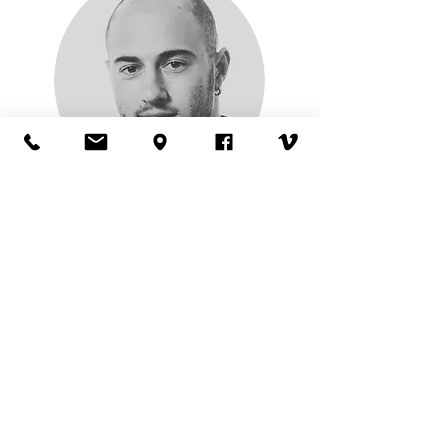
מקס
גלייחנגאוז
צילום וידיאו, עריכה ואנימציה
הנדסאי מערכות קולנוע וטלויזיה עם התמקצעות
בצילום, עיצוב ועריכה. שירת כצלם צבאי ביחידת
הניסויים של זרוע היבשה. בוגר המכללה
הישראלית לאנימציה עם התמחות ב-VFX.