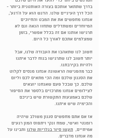
המרגשים ביותר כדי לתעד את היום שלכם
בדרך שתתאר אותכם בצורה האותטנית ביותר -
הכל דרך העיניים שלנו. הדגש הוא על ה׳רגע׳,
אנחנו מחפשים את את המבט והחיוכים
המיוחדים ומשתדלים שתחוו הנאה וגם לא
תרגישו אותנו אם זה בכלל אפשרי, בזמן
שמצלמים אתכם לאורך כל היום.
חשוב לנו שתאהבו את העבודה שלנו, אבל
יותר חשוב לנו שתרגישו בנוח לדבר איתנו
ולהיות בקירבתנו.
כבר מהפגישה הראשונה אנחנו מנסים לקלוט
את הסגנון שלכם ומה הכי מתאים לכם וליום
שלכם. כך שבכל פעם שאנחנו יוצאים
לצילומים אנחנו מתרכזים בלספר את הסיפור
שלכם באמצעות התקשורת שיש ביניכם
והכימיה שיש איתנו.
אז אם אתם מחפשים סגנון משולב שיהיה
רומנטי ואישי, שמח ונקי ויתפוס המון רגעים
אמיתיים,
תעשו סיור בגלריות שלנו
ותבינו על
מה אנחנו מדברים.